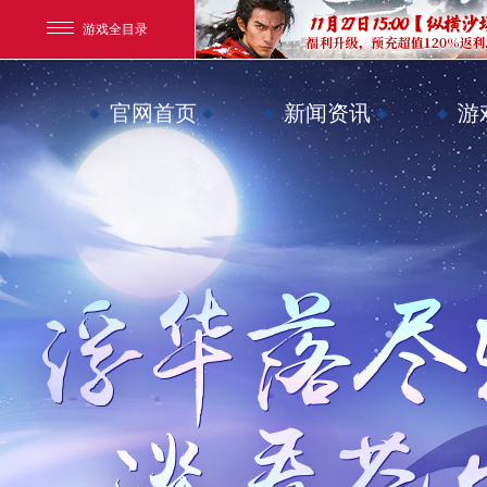
游戏全目录
玄幻游戏
官网首页
新闻资讯
游
玄天之剑
剑啸九州
猛将OL
【
《勇士ol》预约开启
【西游】神兽版新版
横版格斗动作网游
首款骑战回合制端游