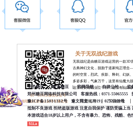
关于无双战纪游戏
无双战纪是由糖豆游戏运营的一款3D
古典神幻文化，脱胎于道家纯正理念
的时空里，烈武、疾影、释剑、幻妖
多姿多彩，气象万千，这里有仙魔大
关于糖豆 |
联系糖豆 |
官网导航 |
自律公约 |
监
这里有英雄霸业立千秋，这里有仙踪
郑州糖豆网络科技有限公司 客服热线：0371-55065555 投诉
扫一扫关注微信公众号
豫ICP备15031332号
豫文网文（2019）0252-009号
注册账号
下载游戏
领取糖豆游戏公众号专属礼包
抵制不良游戏 拒绝盗版游戏 注意自我保护 谨防受骗上当
本游戏适合18岁以上用户，不含有暴力、恐怖、残酷、
51La