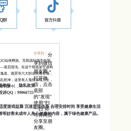
分享到：
分
玄幻仙侠网游。无双战纪源于中国
享到微信
——道启混沌。在这个彻底架空虚构
朋友圈
×
、逸道、诡冥等六大职业轮番登场，
打开微
战乱乾坤，这里有人鬼情深续三生，
信，点击
督举报 |
隐私政策
渺渺回梦中…
底部
QQ：99066725
的"发现"
使用“扫
 适度游戏益脑 沉迷游戏伤身 合理安排时间 享受健康生活
一扫”即
色情等妨害未成年人身心健康的内容，属于绿色健康产品。
可将网页
分享至朋
友圈。