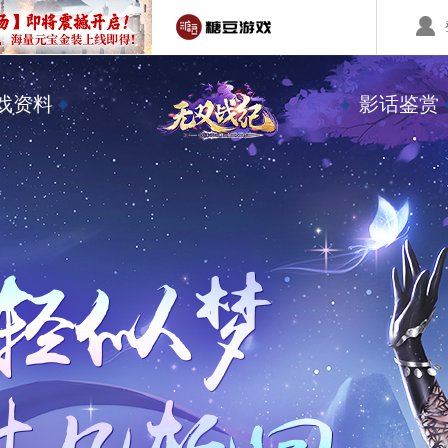
回合制游戏
国战游戏
特色游戏
戏资料
影话鉴赏
醉红楼
秦始皇
勇士无双
醉八仙
斗神
西游】神兽版
本
《秦始皇ol》国庆大服
【醉八仙】新派回合制
【北
国战的号角已经打响
八仙过海故事背景
注册账号
客服中心