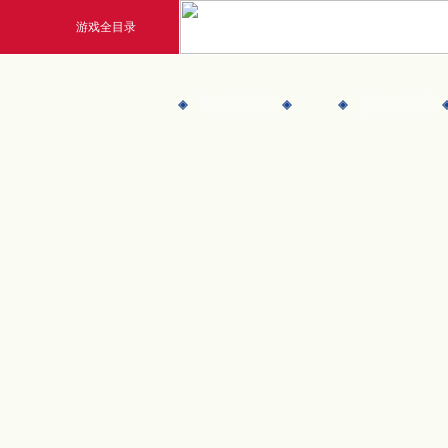
游戏全目录
玄幻游戏
官网首页
新闻资讯
玄天之剑
剑啸九州
猛将OL
《勇士ol》预约开启
【
横版格斗动作网游
首