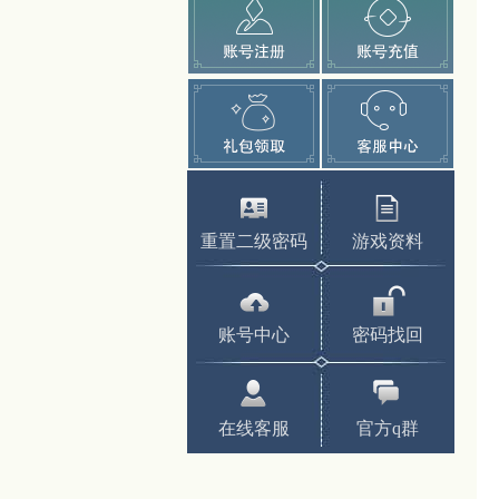
重置二级密码
游戏资料
账号中心
密码找回
在线客服
官方q群