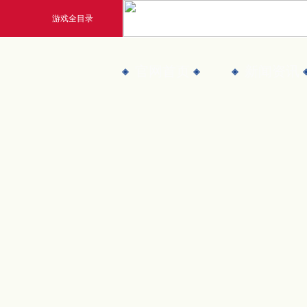
游戏全目录
玄幻游戏
官网首页
新闻资讯
玄天之剑
剑啸九州
猛将OL
《勇士ol》预约开启
【
横版格斗动作网游
首