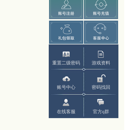
重置二级密码
游戏资料
账号中心
密码找回
在线客服
官方q群