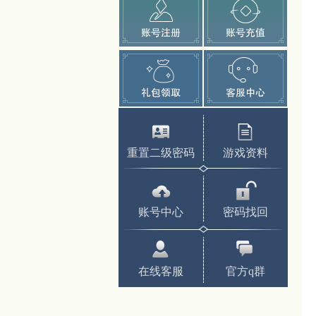
重置二级密码
游戏资料
账号中心
密码找回
在线客服
官方q群