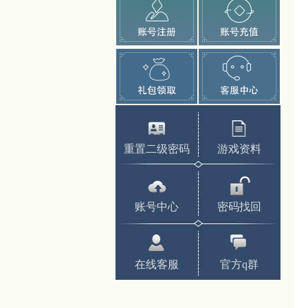
重置二级密码
游戏资料
账号中心
密码找回
在线客服
官方q群