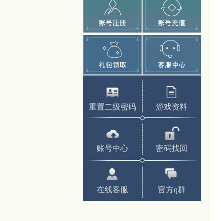
重置二级密码
游戏资料
账号中心
密码找回
在线客服
官方q群