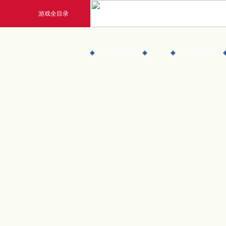
游戏全目录
玄幻游戏
官网首页
新闻资讯
玄天之剑
剑啸九州
猛将OL
《勇士ol》预约开启
【
横版格斗动作网游
首