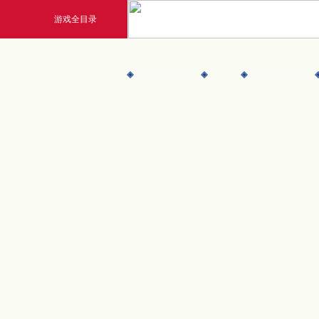
游戏全目录
玄幻游戏
官网首页
新闻资讯
玄天之剑
剑啸九州
猛将OL
《勇士ol》预约开启
【
横版格斗动作网游
首