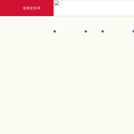
游戏全目录
玄幻游戏
官网首页
新闻资讯
玄天之剑
剑啸九州
猛将OL
《勇士ol》预约开启
【
横版格斗动作网游
首