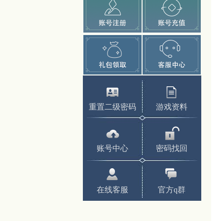
重置二级密码
游戏资料
账号中心
密码找回
在线客服
官方q群