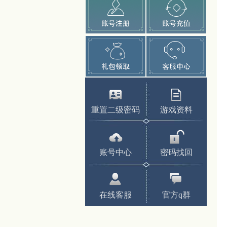
重置二级密码
游戏资料
账号中心
密码找回
在线客服
官方q群