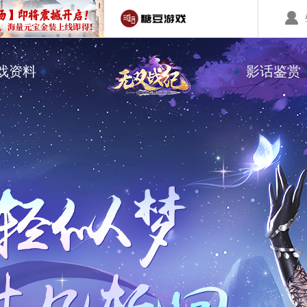
回合制游戏
国战游戏
特色游戏
戏资料
影话鉴赏
醉红楼
秦始皇
勇士无双
醉八仙
斗神
西游】神兽版
本
《秦始皇ol》国庆大服
【醉八仙】新派回合制
【北
国战的号角已经打响
八仙过海故事背景
注册账号
客服中心