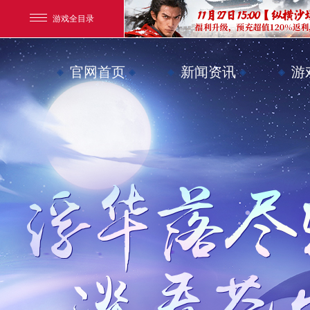
游戏全目录
玄幻游戏
官网首页
新闻资讯
游
玄天之剑
剑啸九州
猛将OL
【
《勇士ol》预约开启
【西游】神兽版新版
横版格斗动作网游
首款骑战回合制端游