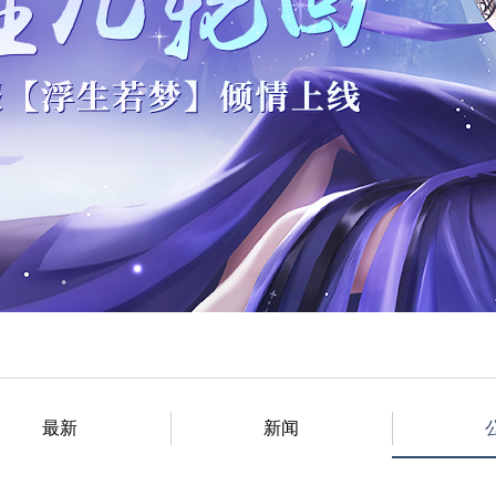
最新
新闻