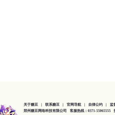
关于糖豆 |
联系糖豆 |
官网导航 |
自律公约 |
监
郑州糖豆网络科技有限公司 客服热线：0371-55065555 投诉