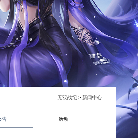
无双战纪
>
新闻中心
公告
活动