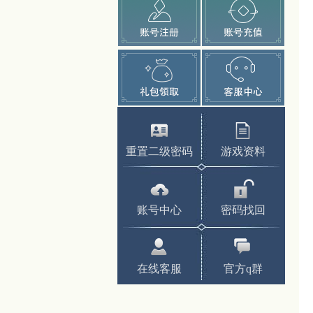
重置二级密码
游戏资料
账号中心
密码找回
在线客服
官方q群