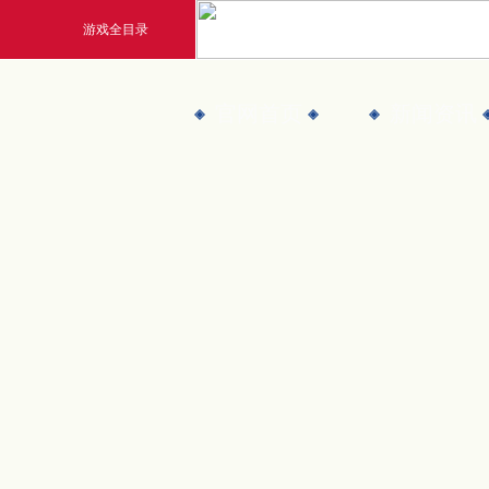
游戏全目录
玄幻游戏
官网首页
新闻资讯
玄天之剑
剑啸九州
猛将OL
《勇士ol》预约开启
【
横版格斗动作网游
首