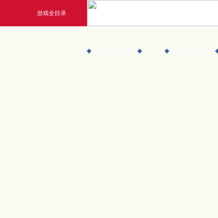
游戏全目录
玄幻游戏
官网首页
新闻资讯
玄天之剑
剑啸九州
猛将OL
《勇士ol》预约开启
【
横版格斗动作网游
首