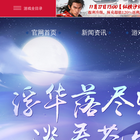
游戏全目录
玄幻游戏
官网首页
新闻资讯
游
玄天之剑
剑啸九州
猛将OL
【
《勇士ol》预约开启
【西游】神兽版新版
横版格斗动作网游
首款骑战回合制端游