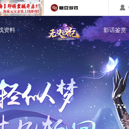
回合制游戏
国战游戏
特色游戏
戏资料
影话鉴赏
醉红楼
秦始皇
勇士无双
醉八仙
斗神
西游】神兽版
本
《秦始皇ol》国庆大服
【醉八仙】新派回合制
【北
国战的号角已经打响
八仙过海故事背景
注册账号
客服中心